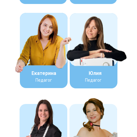
Все выкройки адаптированы под
мужской крой.
Вы получите доступ к онлайн-
материалам с пожизненным
доступом.
Курс позволяет начинать обучение
без подготовки.
Есть поддержка и ответы на вопросы
по ходу занятий.
Мы подробно объясняем, как
сшивать, кроить и вязать, какие
материалы подойдут лучше всего.
Екатерина
Юлия
Наши ученики ценят уровень подачи,
индивидуальный подход и внимание к
Педагог
Педагог
деталям. Ведь шитьё — это не только
техника, но и творческий процесс, в
котором важна каждая мелочь.
Всё о шитье одежды для мужчин
Мужская одежда требует точности и
понимания формы. Учитывая
особенности мужской фигуры, важно