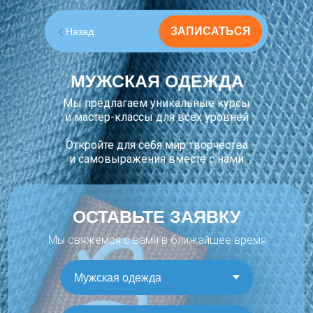
ЗАПИСАТЬСЯ
Назад
МУЖСКАЯ ОДЕЖДА
Мы предлагаем уникальные курсы
и мастер-классы для всех уровней
Откройте для себя мир творчества
и самовыражения вместе с нами
ОСТАВЬТЕ ЗАЯВКУ
Мы свяжемся с вами в ближайшее время