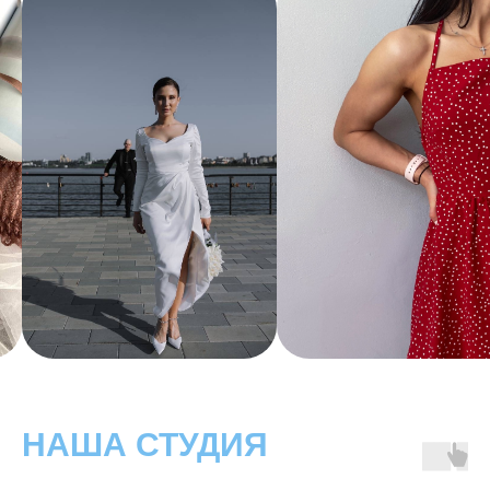
Один из ключевых моментов при
пошиве — учитывать прибавку на
свободу облегания. Это особенно важно
при работе с рубашками и верхней
одеждой. Мы покажем, как её
правильно рассчитать.
Расход материалов
Для каждой модели указан
ориентировочный расход ткани, длина
спиц и крючков, а также возможные
альтернативы. Это экономит ваши
ресурсы и время.
Какие ткани выбрать?
Для футболок и майки подойдут
трикотаж и кулирка. Для брюк —
костюмная ткань, лён, плотный хлопок.
Для варежек, шапки и жилета — шерсть
НАША СТУДИЯ
или вязаное полотно. В видеоуроках мы
показываем текстуру, плотность и