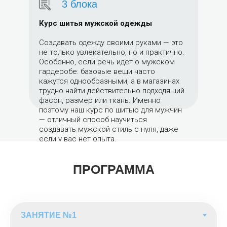
3 блока
Курс шитья мужской одежды
Создавать одежду своими руками — это
не только увлекательно, но и практично.
Особенно, если речь идёт о мужском
гардеробе: базовые вещи часто
кажутся однообразными, а в магазинах
трудно найти действительно подходящий
фасон, размер или ткань. Именно
поэтому наш курс по шитью для мужчин
— отличный способ научиться
создавать мужской стиль с нуля, даже
если у вас нет опыта.
Занятия проходят в удобном офлайн-
формате: пошаговый разбор моделей,
ПРОГРАММА
подробное описание, схемы и фото —
всё, что нужно для комфортного старта.
Вы получите уверенность в пошиве
изделий любой сложности и узнаете,
как адаптировать готовые выкройки под
свои параметры.