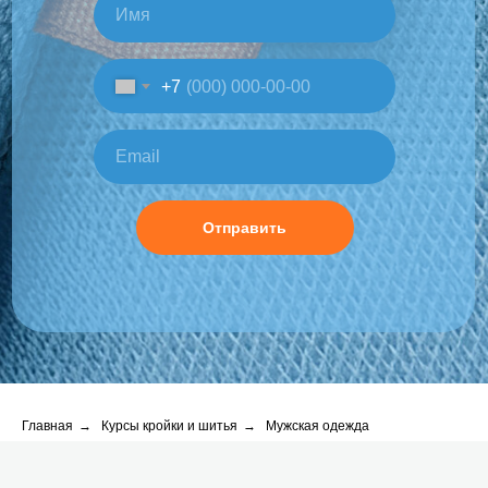
+7
Отправить
Главная
→
Курсы кройки и шитья
→
Мужская одежда