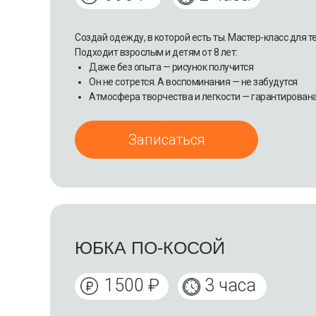
Создай одежду, в которой есть ты. Мастер-класс для т
Подходит взрослым и детям от 8 лет:
Даже без опыта — рисунок получится
Он не сотрется. А воспоминания — не забудутся
Атмосфера творчества и легкости — гарантирован
Записаться
ЮБКА ПО-КОСОЙ
1500 ₽
3 часа