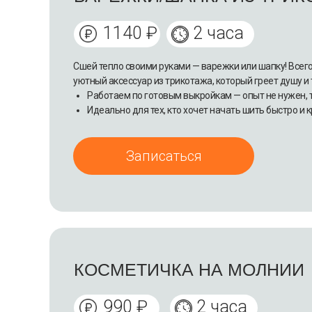
1140 ₽
2 часа
Сшей тепло своими руками — варежки или шапку! Всего 2
уютный аксессуар из трикотажа, который греет душу и 
Работаем по готовым выкройкам — опыт не нужен, 
Идеально для тех, кто хочет начать шить быстро и 
Записаться
КОСМЕТИЧКА НА МОЛНИИ
990 ₽
2 часа