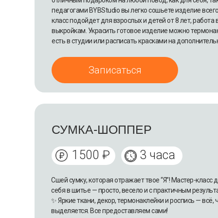
отличным подароком на любой повод, как для себя, так
педагогами BYBStudio вы легко сошьете изделие всего 
класс подойдет для взрослых и детей от 8 лет, работа
выкройкам. Украсить готовое изделие можно термона
есть в студии или расписать красками на дополнитель
Записаться
СУМКА-ШОППЕР
1500 ₽
3 часа
Сшей сумку, которая отражает твое “Я”! Мастер-класс д
себя в шитье — просто, весело и с практичным результ
✨ Яркие ткани, декор, термонаклейки и роспись — всё,
выделяется. Все предоставляем сами!