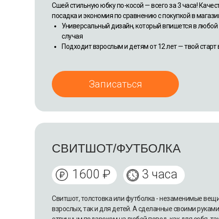
Сшей стильную юбку по-косой — всего за 3 часа! Каче
посадка и экономия по сравнению с покупкой в магази
Универсальный дизайн, который впишется в любой
случая
Подходит взрослым и детям от 12 лет — твой старт 
Записаться
СВИТШОТ/ФУТБОЛКА
1600 ₽
3 часа
Свитшот, толстовка или футболка - незаменимые вещи
взрослых, так и для детей. А сделанные своими руками