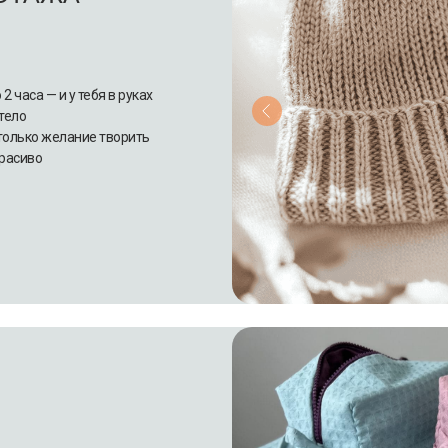
 часа — и у тебя в руках
тело
только желание творить
красиво