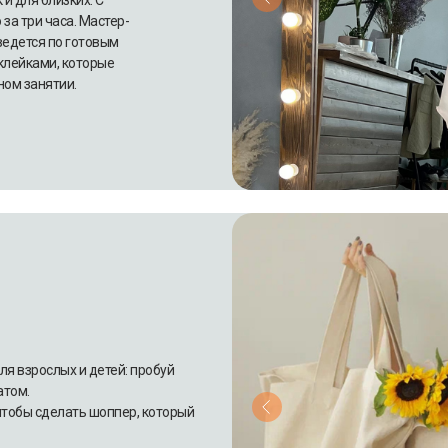
 и для близких. С
за три часа. Мастер-
 ведется по готовым
клейками, которые
ном занятии.
ля взрослых и детей: пробуй
атом.
 чтобы сделать шоппер, который