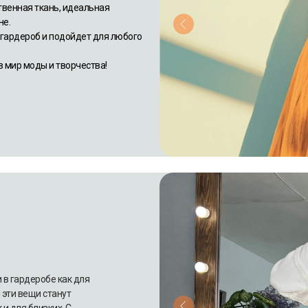
ственная ткань, идеальная
не.
 гардероб и подойдет для любого
в мир моды и творчества!
 в гардеробе как для
 эти вещи станут