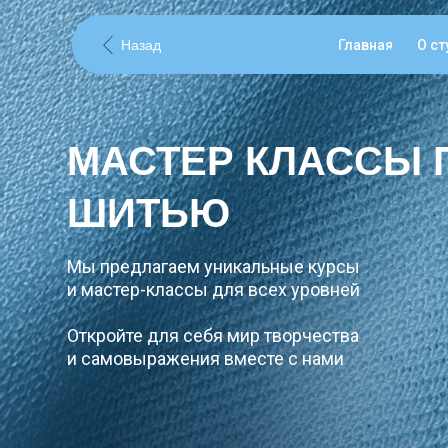
Назад
Главная
О ст
МАСТЕР КЛАССЫ 
ШИТЬЮ
Мы предлагаем уникальные курсы
и мастер-классы для всех уровней
Откройте для себя мир творчества
и самовыражения вместе с нами